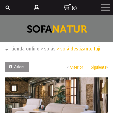
(0)
tienda online
>
sofás
>
sofá deslizante fuji
Volver
Anterior
Siguiente