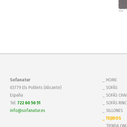
Sofanatur
HOME
03779 Els Poblets (Alicante)
SOFÁS
España
SOFÁS CHA
Tel:
722 60 56 51
SOFÁS RIN
info@sofanatur.es
SILLONES
TEJIDOS
TIENDA ONL