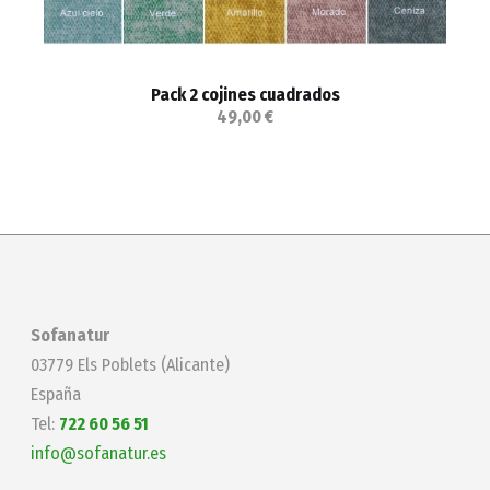
Pack 2 cojines cuadrados
49,00 €
Sofanatur
03779 Els Poblets (Alicante)
España
Tel:
722 60 56 51
info@sofanatur.es