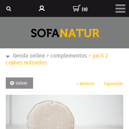
(0)
tienda online
>
complementos
>
pack 2
cojines redondos
Volver
Anterior
Siguiente