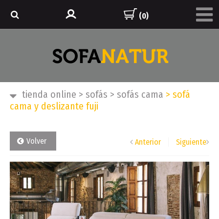
(0)
tienda online
>
sofás
>
sofás cama
>
sofá
cama y deslizante fuji
Volver
Anterior
Siguiente