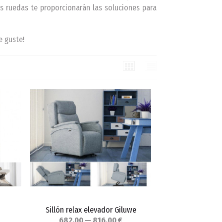
s ruedas te proporcionarán las soluciones para
e guste!
Cuadrícula
Lista
Sillón relax elevador Giluwe
682,00 — 816,00 €