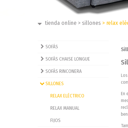
tienda online
>
sillones
>
relax elé
SOFÁS
Sil
SOFÁS CHAISE LONGUE
Si
SOFÁS RINCONERA
Lo
com
SILLONES
En 
RELAX ELÉCTRICO
mec
rec
RELAX MANUAL
ben
FIJOS
Tam