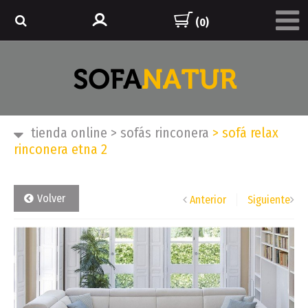
(0)
tienda online
>
sofás rinconera
>
sofá relax
rinconera etna 2
Volver
Anterior
Siguiente