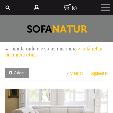
(0)
tienda online
>
sofás rinconera
>
sofá relax
rinconera etna
Volver
Anterior
Siguiente