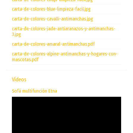
carta-de-colores-blue-limpieza-facil.jpg
carta-de-colores-cavalli-antimanchas.jpg
carta-de-colores-jade-antiaranazos-y-antimanchas-
3.jpg
carta-de-colores-amaral-antimanchas.pdf
carta-de-colores-alpine-antimanchas-y-hogares-con-
mascotas.pdf
Vídeos
Sofá multifunción Etna