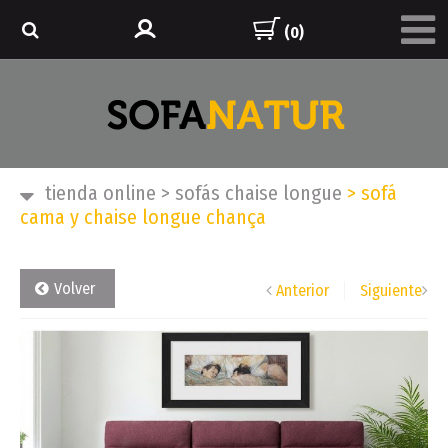
(0)
tienda online
>
sofás chaise longue
>
sofá
cama y chaise longue chança
Volver
Anterior
Siguiente