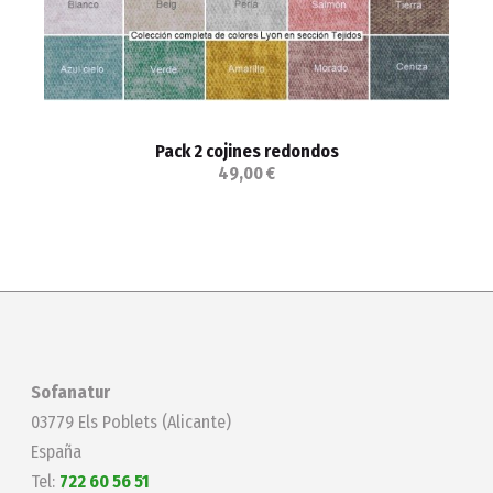
Pack 2 cojines redondos
49,00 €
Sofanatur
03779 Els Poblets (Alicante)
España
Tel:
722 60 56 51