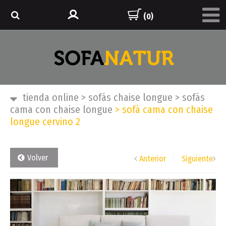
(0)
tienda online
>
sofás chaise longue
>
sofás
cama con chaise longue
>
sofá cama con chaise
longue cervino 2
Volver
Anterior
Siguiente