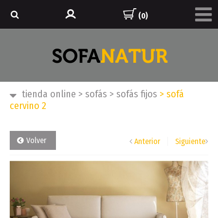
(0)
tienda online
>
sofás
>
sofás fijos
>
sofá
cervino 2
Volver
Anterior
Siguiente