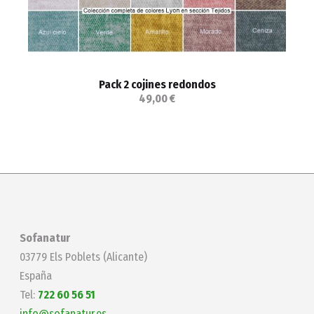
Pack 2 cojines redondos
49,00 €
Sofanatur
03779 Els Poblets (Alicante)
España
Tel:
722 60 56 51
info@sofanatur.es