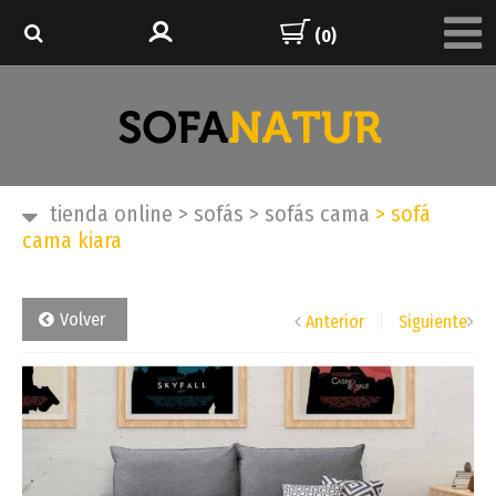
(0)
tienda online
>
sofás
>
sofás cama
>
sofá
cama kiara
Volver
Anterior
Siguiente