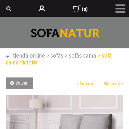
(0)
tienda online
>
sofás
>
sofás cama
>
sofá
cama victoria
Volver
Anterior
Siguiente