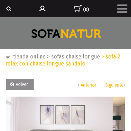
(0)
tienda online
>
sofás chaise longue
>
sofá 2
relax con chaise longue sándalo
Volver
Anterior
Siguiente