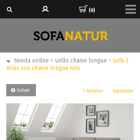
(0)
tienda online
>
sofás chaise longue
>
sofá 2
relax con chaise longue nilo
Volver
Anterior
Siguiente