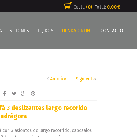
Cesta
(0)
Total:
0,00 €
A
SILLONES
TEJIDOS
TIENDA ONLINE
CONTACTO
Anterior
Siguiente
fá 3 deslizantes largo recorido
ndrágora
 con 3 asientos de largo recorrido, cabezales