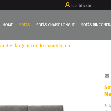
Identifícate
HOME
SOFÁS
SOFÁS CHAISE LONGUE
SOFÁS RINCONER
izantes largo recorido mandrágora
So
Ma
Sofá