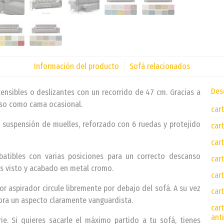
Información del producto
Sofá relacionados
Des
ensibles o deslizantes con un recorrido de 47 cm. Gracias a
uso como cama ocasional.
car
 suspensión de muelles, reforzado con 6 ruedas y protejido
car
car
batibles con varias posiciones para un correcto descanso
car
es visto y acabado en metal cromo.
car
or aspirador circule libremente por debajo del sofá. A su vez
car
gora un aspecto claramente vanguardista.
car
ant
ie. Si quieres sacarle el máximo partido a tu sofá, tienes