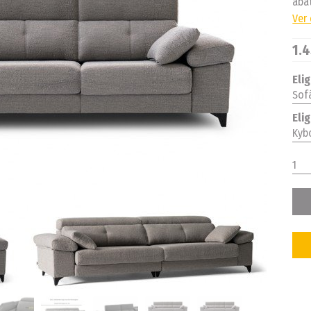
abat
Ver
1.4
Eli
Sof
Elig
Kybo
1