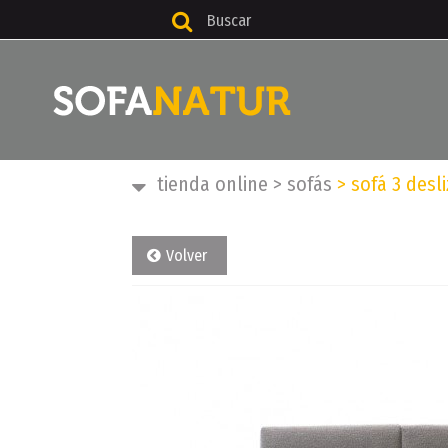
tienda online
>
sofás
>
sofá 3 desl
Volver