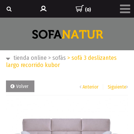
(0)
tienda online
>
sofás
>
sofá 3 deslizantes
largo recorrido kubor
Volver
Anterior
Siguiente