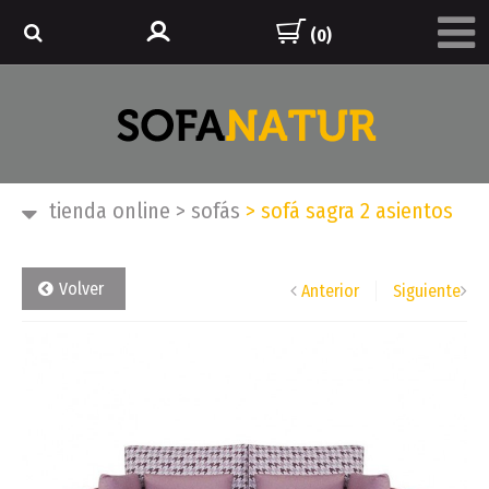
(0)
tienda online
>
sofás
>
sofá sagra 2 asientos
Volver
Anterior
Siguiente